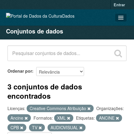
Entrar
Conjuntos de dados
CONJUNTOS DE DADOS
ORGANIZAÇÕES
GRUPOS
SOBRE
Ordenar por
3 conjuntos de dados
encontrados
Licenças:
Creative Commons Atribuição
Organizações:
Ancine
Formatos:
XML
Etiquetas:
ANCINE
CPB
TV
AUDIOVISUAL