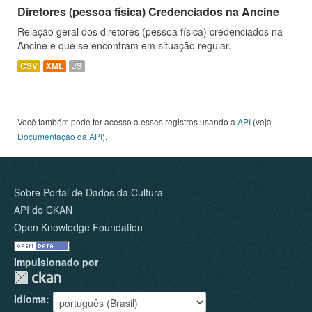
Diretores (pessoa física) Credenciados na Ancine
Relação geral dos diretores (pessoa física) credenciados na
Ancine e que se encontram em situação regular.
CSV
XML
JS
Você também pode ter acesso a esses registros usando a
API
(veja
Documentação da API
).
Sobre Portal de Dados da Cultura
API do CKAN
Open Knowledge Foundation
Impulsionado por
Idioma