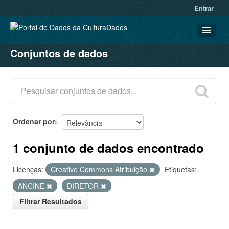
Entrar
Conjuntos de dados
CONJUNTOS DE DADOS
ORGANIZAÇÕES
GRUPOS
SOBRE
Ordenar por
1 conjunto de dados encontrado
Licenças:
Creative Commons Atribuição
Etiquetas:
ANCINE
DIRETOR
Filtrar Resultados