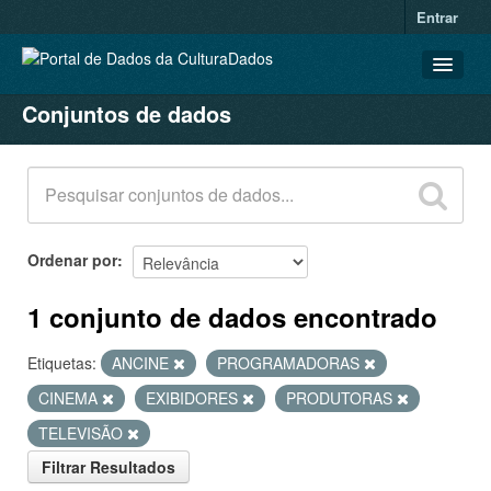
Entrar
Conjuntos de dados
CONJUNTOS DE DADOS
ORGANIZAÇÕES
GRUPOS
SOBRE
Ordenar por
1 conjunto de dados encontrado
Etiquetas:
ANCINE
PROGRAMADORAS
CINEMA
EXIBIDORES
PRODUTORAS
TELEVISÃO
Filtrar Resultados