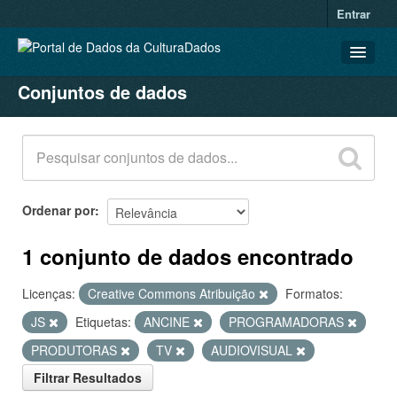
Entrar
Conjuntos de dados
CONJUNTOS DE DADOS
ORGANIZAÇÕES
GRUPOS
SOBRE
Ordenar por
1 conjunto de dados encontrado
Licenças:
Creative Commons Atribuição
Formatos:
JS
Etiquetas:
ANCINE
PROGRAMADORAS
PRODUTORAS
TV
AUDIOVISUAL
Filtrar Resultados