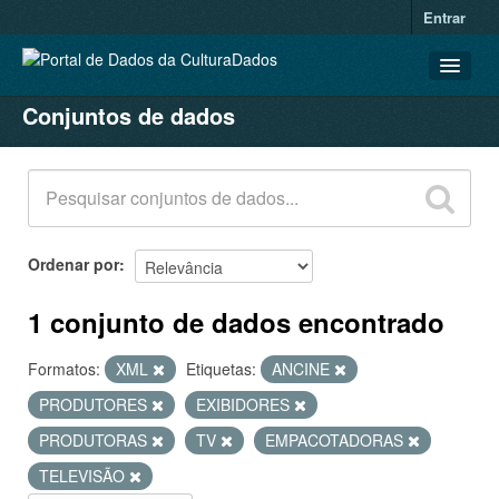
Entrar
Conjuntos de dados
CONJUNTOS DE DADOS
ORGANIZAÇÕES
GRUPOS
SOBRE
Ordenar por
1 conjunto de dados encontrado
Formatos:
XML
Etiquetas:
ANCINE
PRODUTORES
EXIBIDORES
PRODUTORAS
TV
EMPACOTADORAS
TELEVISÃO