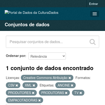
Entrar
Conjuntos de dados
CONJUNTOS DE DADOS
ORGANIZAÇÕES
GRUPOS
SOBRE
Ordenar por
1 conjunto de dados encontrado
Licenças:
Creative Commons Atribuição
Formatos:
CSV
XML
Etiquetas:
ANCINE
PRODUTORES
PRODUTORAS
TV
EMPACOTADORAS