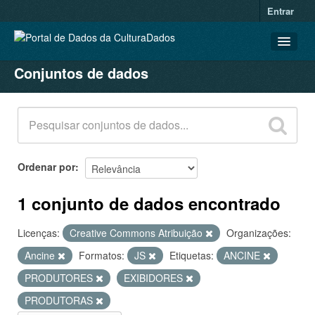
Entrar
Conjuntos de dados
CONJUNTOS DE DADOS
ORGANIZAÇÕES
GRUPOS
SOBRE
Ordenar por
1 conjunto de dados encontrado
Licenças:
Creative Commons Atribuição
Organizações:
Ancine
Formatos:
JS
Etiquetas:
ANCINE
PRODUTORES
EXIBIDORES
PRODUTORAS