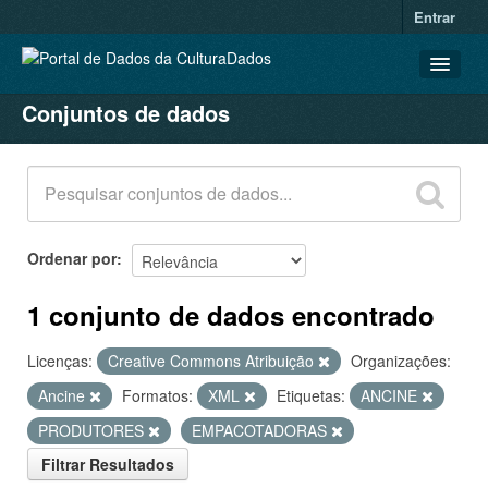
Entrar
Conjuntos de dados
CONJUNTOS DE DADOS
ORGANIZAÇÕES
GRUPOS
SOBRE
Ordenar por
1 conjunto de dados encontrado
Licenças:
Creative Commons Atribuição
Organizações:
Ancine
Formatos:
XML
Etiquetas:
ANCINE
PRODUTORES
EMPACOTADORAS
Filtrar Resultados