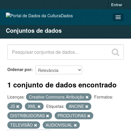
Entrar
Conjuntos de dados
CONJUNTOS DE DADOS
ORGANIZAÇÕES
GRUPOS
SOBRE
Ordenar por
1 conjunto de dados encontrado
Licenças:
Creative Commons Atribuição
Formatos:
JS
XML
Etiquetas:
ANCINE
DISTRIBUIDORAS
PRODUTORAS
TELEVISÃO
AUDIOVISUAL