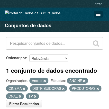
Entrar
Conjuntos de dados
CONJUNTOS DE DADOS
ORGANIZAÇÕES
GRUPOS
SOBRE
Ordenar por
1 conjunto de dados encontrado
Organizações:
Ancine
Etiquetas:
ANCINE
CINEMA
DISTRIBUIDORAS
PRODUTORAS
CNAE
TV
Filtrar Resultados