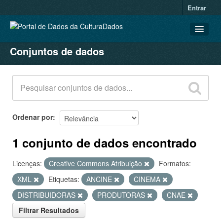
Entrar
Conjuntos de dados
CONJUNTOS DE DADOS
ORGANIZAÇÕES
GRUPOS
SOBRE
Ordenar por
1 conjunto de dados encontrado
Licenças:
Creative Commons Atribuição
Formatos:
XML
Etiquetas:
ANCINE
CINEMA
DISTRIBUIDORAS
PRODUTORAS
CNAE
Filtrar Resultados