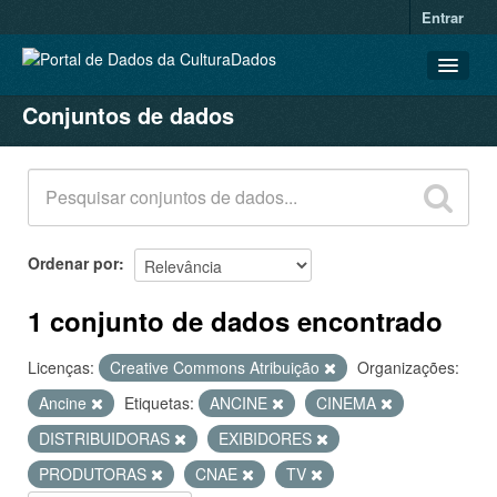
Entrar
Conjuntos de dados
CONJUNTOS DE DADOS
ORGANIZAÇÕES
GRUPOS
SOBRE
Ordenar por
1 conjunto de dados encontrado
Licenças:
Creative Commons Atribuição
Organizações:
Ancine
Etiquetas:
ANCINE
CINEMA
DISTRIBUIDORAS
EXIBIDORES
PRODUTORAS
CNAE
TV