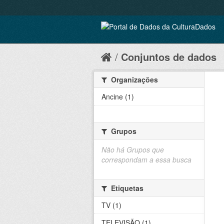
Conjuntos de dados
Organizações
Ancine (1)
Grupos
Não há Grupos que
correspondam a essa busca
Etiquetas
TV (1)
TELEVISÃO (1)