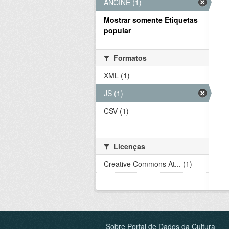
ANCINE (1)
Mostrar somente Etiquetas
popular
Formatos
XML (1)
JS (1)
CSV (1)
Licenças
Creative Commons At... (1)
Sobre Portal de Dados da Cultura