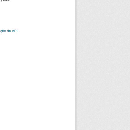
ção da API
).