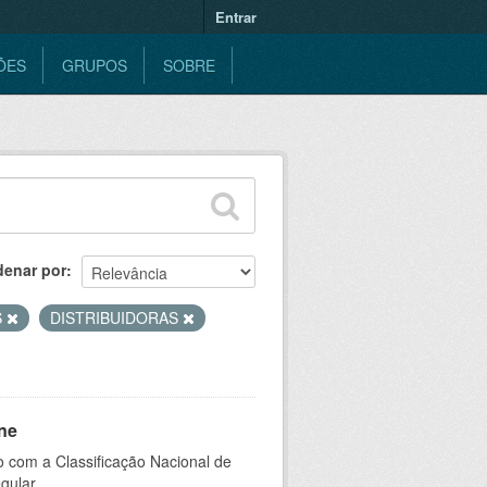
Entrar
ÕES
GRUPOS
SOBRE
denar por
S
DISTRIBUIDORAS
ne
 com a Classificação Nacional de
gular.