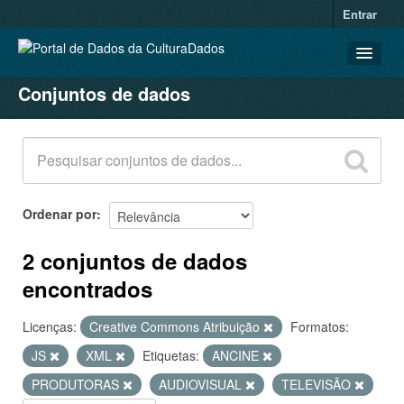
Entrar
Conjuntos de dados
CONJUNTOS DE DADOS
ORGANIZAÇÕES
GRUPOS
SOBRE
Ordenar por
2 conjuntos de dados
encontrados
Licenças:
Creative Commons Atribuição
Formatos:
JS
XML
Etiquetas:
ANCINE
PRODUTORAS
AUDIOVISUAL
TELEVISÃO