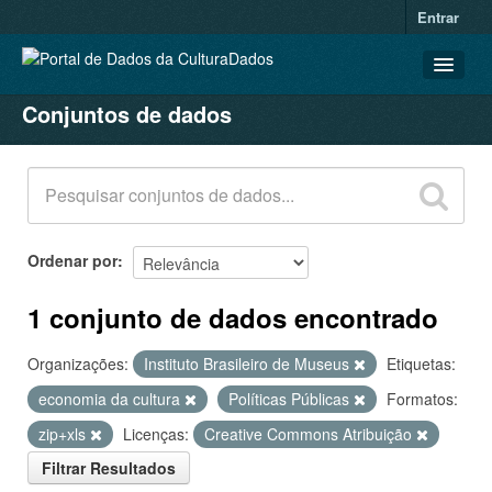
Entrar
Conjuntos de dados
CONJUNTOS DE DADOS
ORGANIZAÇÕES
GRUPOS
SOBRE
Ordenar por
1 conjunto de dados encontrado
Organizações:
Instituto Brasileiro de Museus
Etiquetas:
economia da cultura
Políticas Públicas
Formatos:
zip+xls
Licenças:
Creative Commons Atribuição
Filtrar Resultados