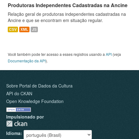
Produtoras Independentes Cadastradas na Ancine
Relação geral de produtoras independentes cadastradas na
Ancine e que se encontram em situação regular.
CSV
XML
JS
Você também pode ter acesso a esses registros usando a
API
(veja
Documentação da API
).
Sobre Portal de Dados da Cultura
API do CKAN
Open Knowledge Foundation
Impulsionado por
Idioma