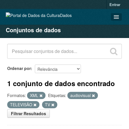
Entrar
Conjuntos de dados
CONJUNTOS DE DADOS
ORGANIZAÇÕES
GRUPOS
SOBRE
Ordenar por
1 conjunto de dados encontrado
Formatos:
XML
Etiquetas:
audiovisual
TELEVISÃO
TV
Filtrar Resultados