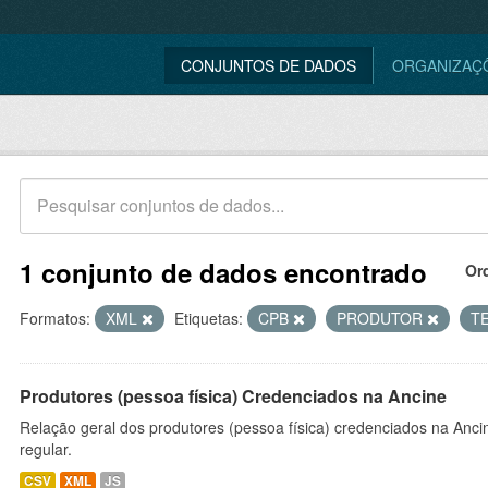
CONJUNTOS DE DADOS
ORGANIZAÇ
1 conjunto de dados encontrado
Or
Formatos:
XML
Etiquetas:
CPB
PRODUTOR
T
Produtores (pessoa física) Credenciados na Ancine
Relação geral dos produtores (pessoa física) credenciados na Anc
regular.
CSV
XML
JS