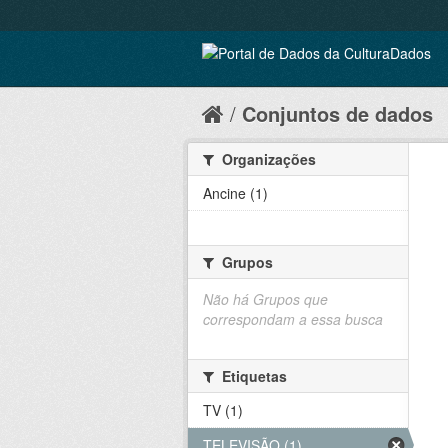
Conjuntos de dados
Organizações
Ancine (1)
Grupos
Não há Grupos que
correspondam a essa busca
Etiquetas
TV (1)
TELEVISÃO (1)