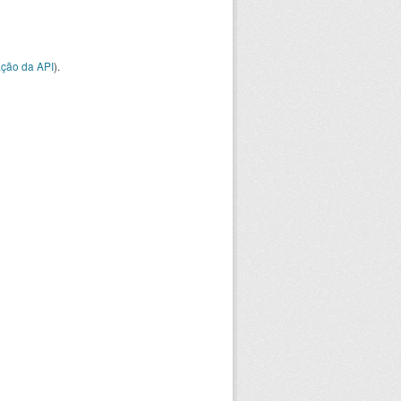
ção da API
).