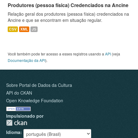
Produtores (pessoa física) Credenciados na Ancine
Relação geral dos produtores (pessoa física) credenciados na
Ancine e que se encontram em situação regular.
CSV
XML
JS
Você também pode ter acesso a esses registros usando a
API
(veja
Documentação da API
).
Sobre Portal de Dados da Cultura
API do CKAN
Open Knowledge Foundation
Impulsionado por
Idioma