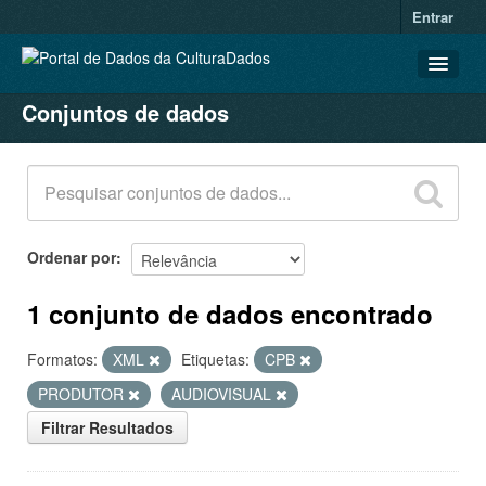
Entrar
Conjuntos de dados
CONJUNTOS DE DADOS
ORGANIZAÇÕES
GRUPOS
SOBRE
Ordenar por
1 conjunto de dados encontrado
Formatos:
XML
Etiquetas:
CPB
PRODUTOR
AUDIOVISUAL
Filtrar Resultados