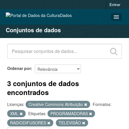
Entrar
Conjuntos de dados
CONJUNTOS DE DADOS
ORGANIZAÇÕES
GRUPOS
SOBRE
Ordenar por
3 conjuntos de dados
encontrados
Licenças:
Creative Commons Atribuição
Formatos:
XML
Etiquetas:
PROGRAMADORAS
RADIODIFUSORES
TELEVISÃO