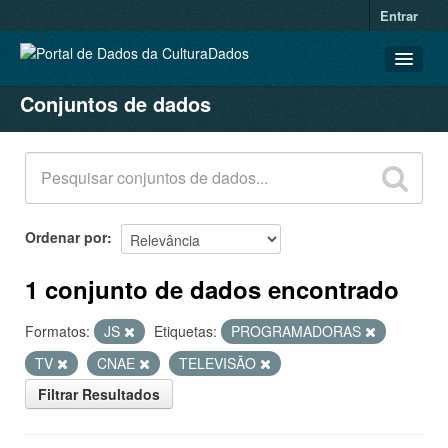
Entrar
Conjuntos de dados
CONJUNTOS DE DADOS
ORGANIZAÇÕES
GRUPOS
SOBRE
Ordenar por
1 conjunto de dados encontrado
Formatos:
JS
Etiquetas:
PROGRAMADORAS
TV
CNAE
TELEVISÃO
Filtrar Resultados