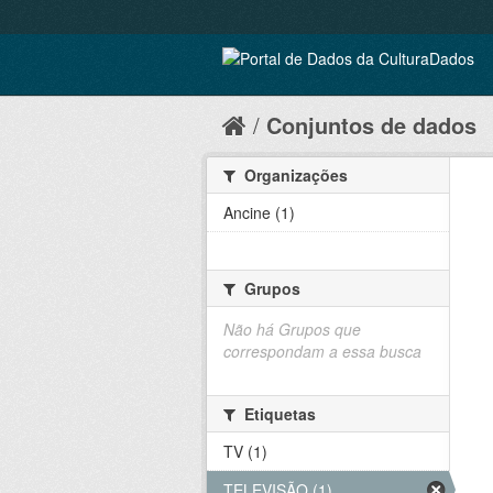
Conjuntos de dados
Organizações
Ancine (1)
Grupos
Não há Grupos que
correspondam a essa busca
Etiquetas
TV (1)
TELEVISÃO (1)