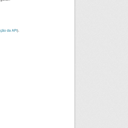
ção da API
).