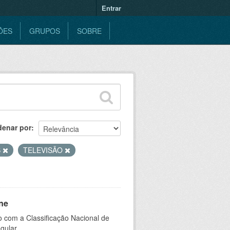
Entrar
ÕES
GRUPOS
SOBRE
denar por
S
TELEVISÃO
ne
 com a Classificação Nacional de
gular.