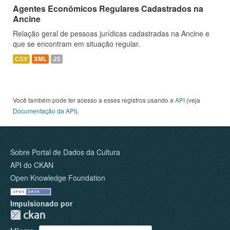
Agentes Econômicos Regulares Cadastrados na
Ancine
Relação geral de pessoas jurídicas cadastradas na Ancine e
que se encontram em situação regular.
CSV
XML
JS
Você também pode ter acesso a esses registros usando a
API
(veja
Documentação da API
).
Sobre Portal de Dados da Cultura
API do CKAN
Open Knowledge Foundation
Impulsionado por