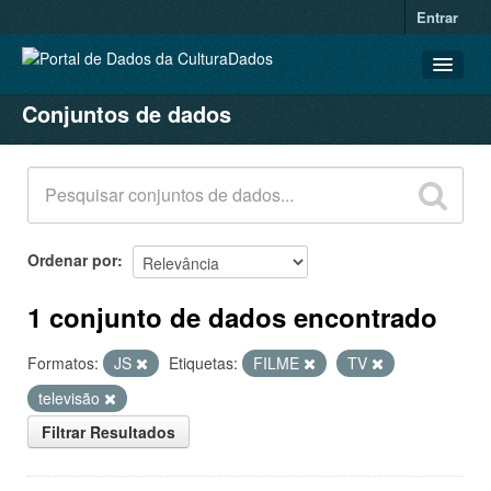
Entrar
Conjuntos de dados
CONJUNTOS DE DADOS
ORGANIZAÇÕES
GRUPOS
SOBRE
Ordenar por
1 conjunto de dados encontrado
Formatos:
JS
Etiquetas:
FILME
TV
televisão
Filtrar Resultados