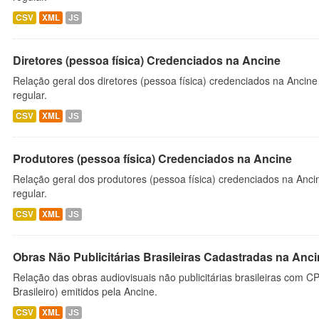
CSV
XML
JS
Diretores (pessoa física) Credenciados na Ancine
Relação geral dos diretores (pessoa física) credenciados na Ancin
regular.
CSV
XML
JS
Produtores (pessoa física) Credenciados na Ancine
Relação geral dos produtores (pessoa física) credenciados na Anc
regular.
CSV
XML
JS
Obras Não Publicitárias Brasileiras Cadastradas na Anc
Relação das obras audiovisuais não publicitárias brasileiras com C
Brasileiro) emitidos pela Ancine.
CSV
XML
JS