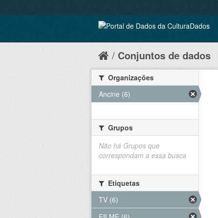
Conjuntos de dados
Organizações
Ancine (6)
Grupos
Não há Grupos que
correspondam a essa busca
Etiquetas
TV (6)
FILME (6)