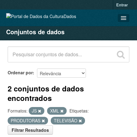
Entrar
Conjuntos de dados
CONJUNTOS DE DADOS
ORGANIZAÇÕES
GRUPOS
SOBRE
Ordenar por
2 conjuntos de dados
encontrados
Formatos:
JS
XML
Etiquetas:
PRODUTORAS
TELEVISÃO
Filtrar Resultados