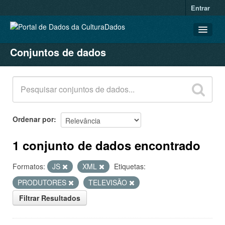
Entrar
Conjuntos de dados
CONJUNTOS DE DADOS
ORGANIZAÇÕES
GRUPOS
SOBRE
Ordenar por
1 conjunto de dados encontrado
Formatos:
JS
XML
Etiquetas:
PRODUTORES
TELEVISÃO
Filtrar Resultados