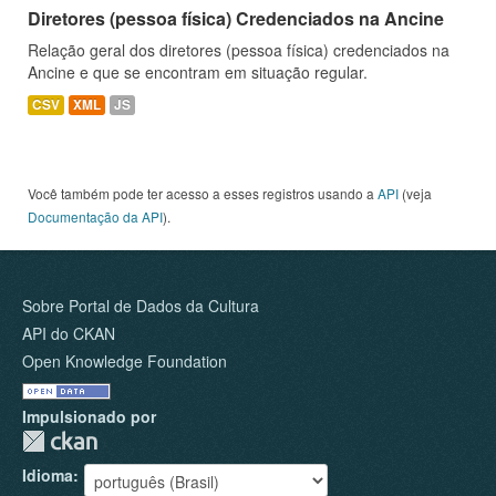
Diretores (pessoa física) Credenciados na Ancine
Relação geral dos diretores (pessoa física) credenciados na
Ancine e que se encontram em situação regular.
CSV
XML
JS
Você também pode ter acesso a esses registros usando a
API
(veja
Documentação da API
).
Sobre Portal de Dados da Cultura
API do CKAN
Open Knowledge Foundation
Impulsionado por
Idioma