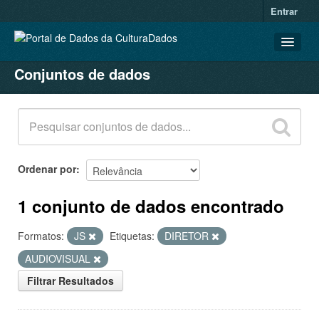
Entrar
Conjuntos de dados
CONJUNTOS DE DADOS
ORGANIZAÇÕES
GRUPOS
SOBRE
Ordenar por
1 conjunto de dados encontrado
Formatos:
JS
Etiquetas:
DIRETOR
AUDIOVISUAL
Filtrar Resultados