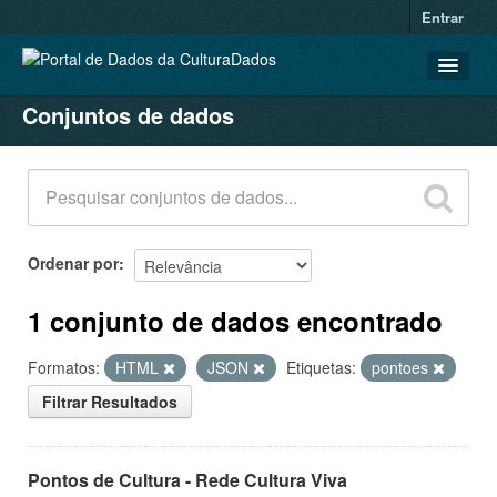
Entrar
Conjuntos de dados
CONJUNTOS DE DADOS
ORGANIZAÇÕES
GRUPOS
SOBRE
Ordenar por
1 conjunto de dados encontrado
Formatos:
HTML
JSON
Etiquetas:
pontoes
Filtrar Resultados
Pontos de Cultura - Rede Cultura Viva