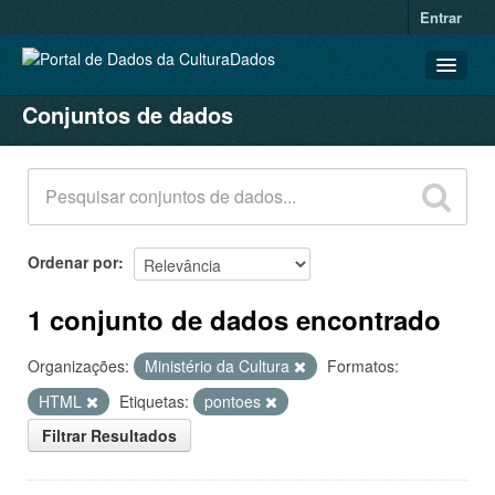
Entrar
Conjuntos de dados
CONJUNTOS DE DADOS
ORGANIZAÇÕES
GRUPOS
SOBRE
Ordenar por
1 conjunto de dados encontrado
Organizações:
Ministério da Cultura
Formatos:
HTML
Etiquetas:
pontoes
Filtrar Resultados