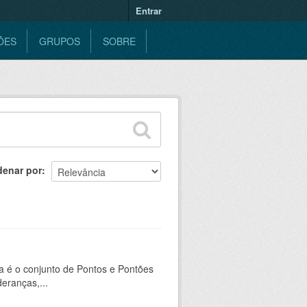
Entrar
ÕES
GRUPOS
SOBRE
denar por
a é o conjunto de Pontos e Pontões
eranças,...