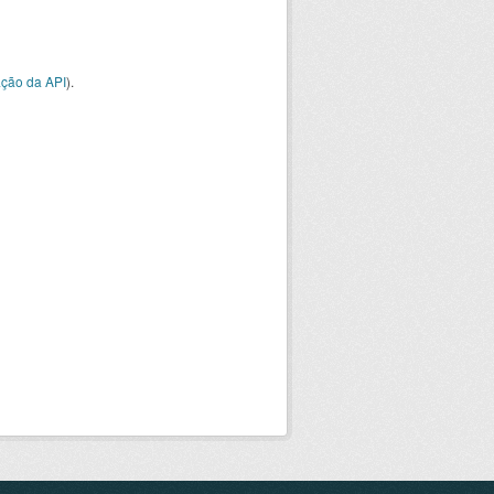
ção da API
).