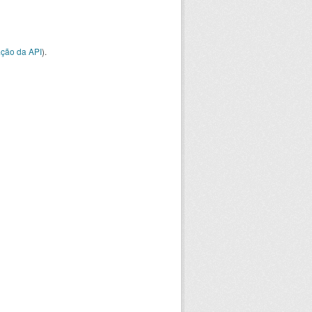
ção da API
).