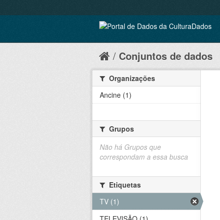
Conjuntos de dados
Organizações
Ancine (1)
Grupos
Não há Grupos que
correspondam a essa busca
Etiquetas
TV (1)
TELEVISÃO (1)