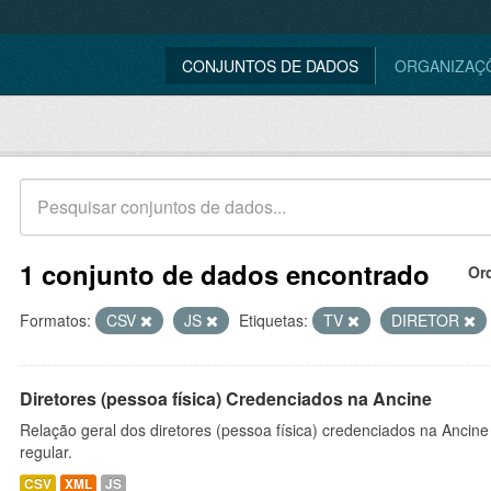
CONJUNTOS DE DADOS
ORGANIZAÇ
1 conjunto de dados encontrado
Or
Formatos:
CSV
JS
Etiquetas:
TV
DIRETOR
Diretores (pessoa física) Credenciados na Ancine
Relação geral dos diretores (pessoa física) credenciados na Ancin
regular.
CSV
XML
JS