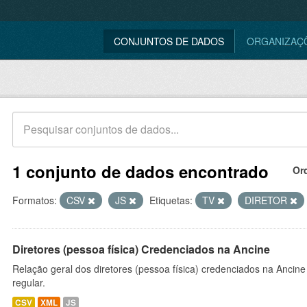
CONJUNTOS DE DADOS
ORGANIZAÇ
1 conjunto de dados encontrado
Or
Formatos:
CSV
JS
Etiquetas:
TV
DIRETOR
Diretores (pessoa física) Credenciados na Ancine
Relação geral dos diretores (pessoa física) credenciados na Ancin
regular.
CSV
XML
JS