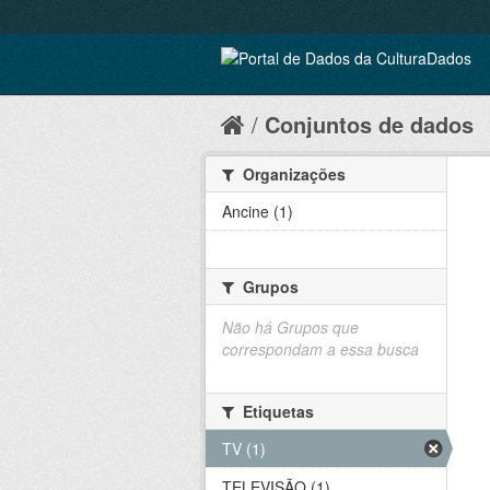
Conjuntos de dados
Organizações
Ancine (1)
Grupos
Não há Grupos que
correspondam a essa busca
Etiquetas
TV (1)
TELEVISÃO (1)