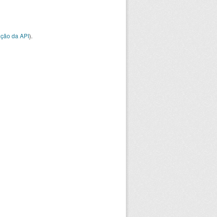
ção da API
).