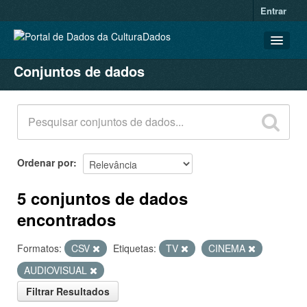
Entrar
Conjuntos de dados
CONJUNTOS DE DADOS
ORGANIZAÇÕES
GRUPOS
SOBRE
Ordenar por
5 conjuntos de dados
encontrados
Formatos:
CSV
Etiquetas:
TV
CINEMA
AUDIOVISUAL
Filtrar Resultados