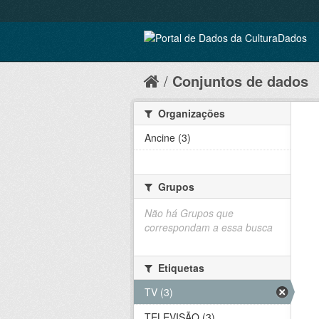
Conjuntos de dados
Organizações
Ancine (3)
Grupos
Não há Grupos que
correspondam a essa busca
Etiquetas
TV (3)
TELEVISÃO (3)