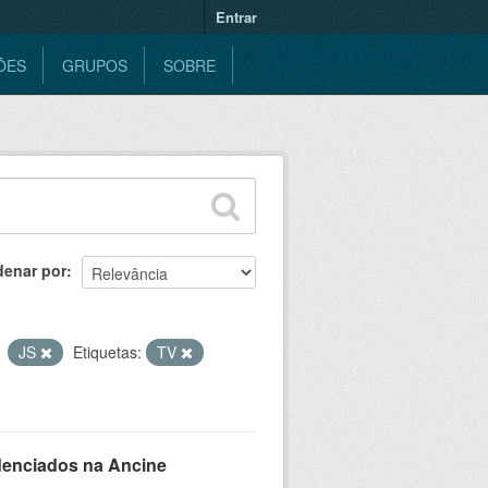
Entrar
ÕES
GRUPOS
SOBRE
denar por
JS
Etiquetas:
TV
denciados na Ancine