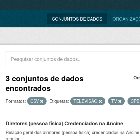
CONJUNTOS DE DADOS
ORGANIZAÇ
3 conjuntos de dados
Or
encontrados
Formatos:
CSV
Etiquetas:
TELEVISÃO
TV
CP
Diretores (pessoa física) Credenciados na Ancine
Relação geral dos diretores (pessoa física) credenciados na Ancin
regular.