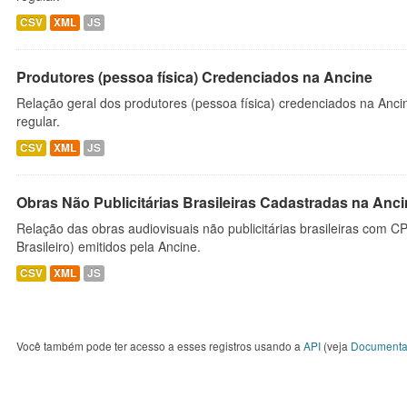
CSV
XML
JS
Produtores (pessoa física) Credenciados na Ancine
Relação geral dos produtores (pessoa física) credenciados na Anc
regular.
CSV
XML
JS
Obras Não Publicitárias Brasileiras Cadastradas na Anc
Relação das obras audiovisuais não publicitárias brasileiras com C
Brasileiro) emitidos pela Ancine.
CSV
XML
JS
Você também pode ter acesso a esses registros usando a
API
(veja
Documenta