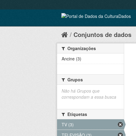
Conjuntos de dados
Organizações
Ancine (3)
Grupos
Não há Grupos que
correspondam a essa busca
Etiquetas
TV (3)
TELEVISÃO (3)