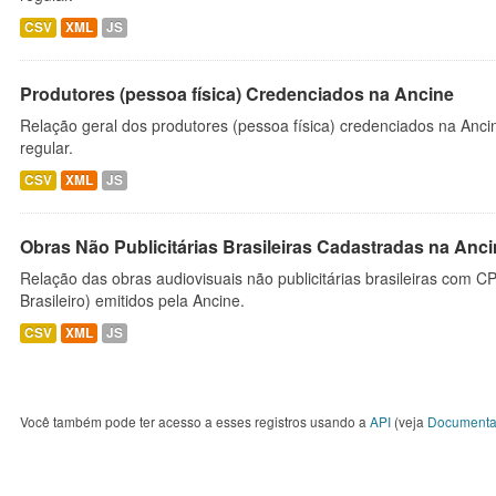
CSV
XML
JS
Produtores (pessoa física) Credenciados na Ancine
Relação geral dos produtores (pessoa física) credenciados na Anc
regular.
CSV
XML
JS
Obras Não Publicitárias Brasileiras Cadastradas na Anc
Relação das obras audiovisuais não publicitárias brasileiras com C
Brasileiro) emitidos pela Ancine.
CSV
XML
JS
Você também pode ter acesso a esses registros usando a
API
(veja
Documenta