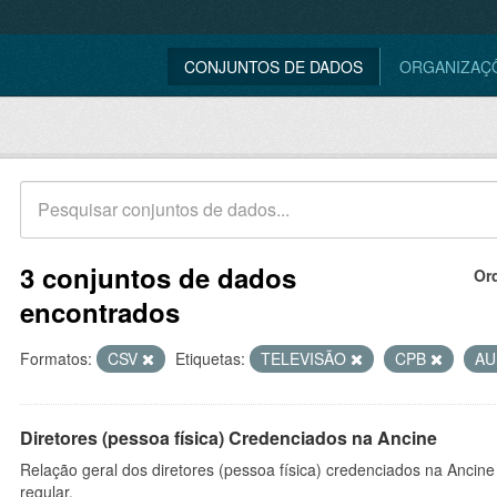
CONJUNTOS DE DADOS
ORGANIZAÇ
3 conjuntos de dados
Or
encontrados
Formatos:
CSV
Etiquetas:
TELEVISÃO
CPB
AU
Diretores (pessoa física) Credenciados na Ancine
Relação geral dos diretores (pessoa física) credenciados na Ancin
regular.