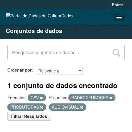
Entrar
Conjuntos de dados
CONJUNTOS DE DADOS
ORGANIZAÇÕES
GRUPOS
SOBRE
Ordenar por
1 conjunto de dados encontrado
Formatos:
CSV
Etiquetas:
RADIODIFUSORES
PRODUTORAS
AUDIOVISUAL
Filtrar Resultados