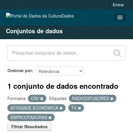
Entrar
Conjuntos de dados
CONJUNTOS DE DADOS
ORGANIZAÇÕES
GRUPOS
SOBRE
Ordenar por
1 conjunto de dados encontrado
Formatos:
CSV
Etiquetas:
RADIODIFUSORES
ATIVIDADE ECONÔMICA
TV
EMPACOTADORAS
Filtrar Resultados