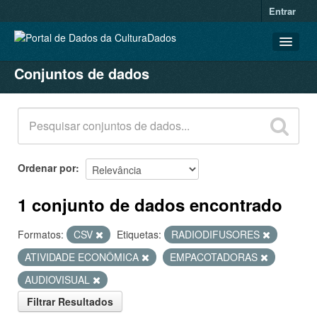
Entrar
Conjuntos de dados
CONJUNTOS DE DADOS
ORGANIZAÇÕES
GRUPOS
SOBRE
Ordenar por
1 conjunto de dados encontrado
Formatos:
CSV
Etiquetas:
RADIODIFUSORES
ATIVIDADE ECONÔMICA
EMPACOTADORAS
AUDIOVISUAL
Filtrar Resultados