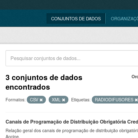
CONJUNTOS DE DADOS
ORGANIZAÇ
3 conjuntos de dados
Or
encontrados
Formatos:
CSV
XML
Etiquetas:
RADIODIFUSORES
Canais de Programação de Distribuição Obrigatória Cre
Relação geral dos canais de programação de distribuição obrigatór
Ancine.