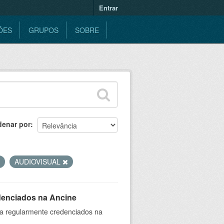
Entrar
ÕES
GRUPOS
SOBRE
denar por
AUDIOVISUAL
denciados na Ancine
ia regularmente credenciados na