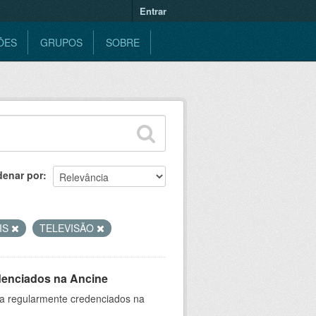
Entrar
ÕES
GRUPOS
SOBRE
denar por
IS
TELEVISÃO
denciados na Ancine
ia regularmente credenciados na