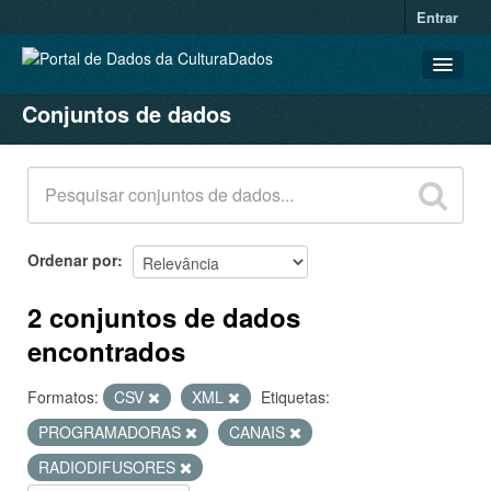
Entrar
Conjuntos de dados
CONJUNTOS DE DADOS
ORGANIZAÇÕES
GRUPOS
SOBRE
Ordenar por
2 conjuntos de dados
encontrados
Formatos:
CSV
XML
Etiquetas:
PROGRAMADORAS
CANAIS
RADIODIFUSORES