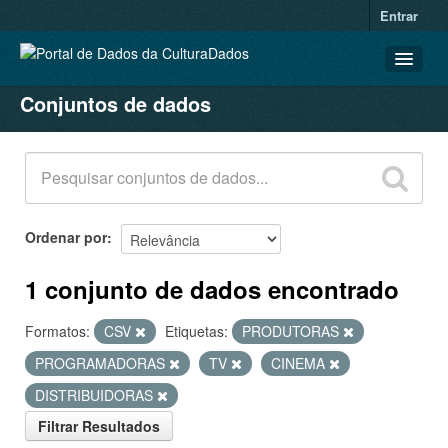
Entrar
Conjuntos de dados
CONJUNTOS DE DADOS
ORGANIZAÇÕES
GRUPOS
SOBRE
Ordenar por
1 conjunto de dados encontrado
Formatos:
CSV
Etiquetas:
PRODUTORAS
PROGRAMADORAS
TV
CINEMA
DISTRIBUIDORAS
Filtrar Resultados