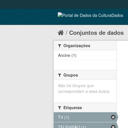
Conjuntos de dados
Organizações
Ancine (1)
Grupos
Não há Grupos que
correspondam a essa busca
Etiquetas
TV (1)
TELEVISÃO (1)