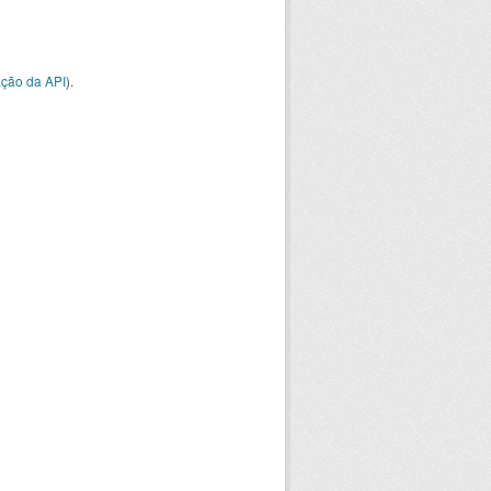
ção da API
).