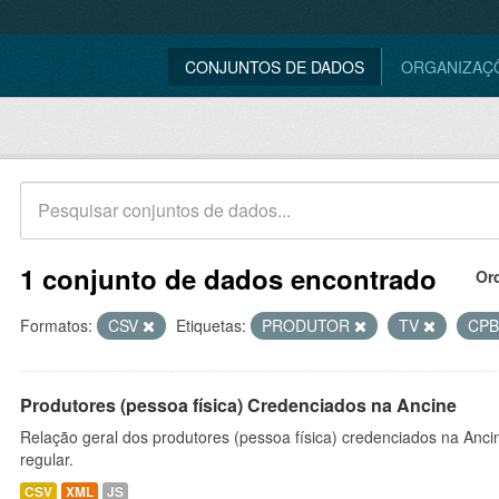
CONJUNTOS DE DADOS
ORGANIZAÇ
1 conjunto de dados encontrado
Or
Formatos:
CSV
Etiquetas:
PRODUTOR
TV
CP
Produtores (pessoa física) Credenciados na Ancine
Relação geral dos produtores (pessoa física) credenciados na Anc
regular.
CSV
XML
JS