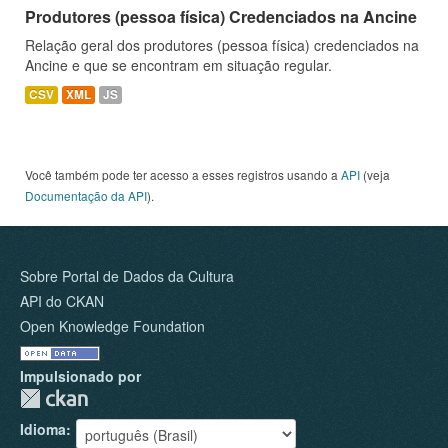
Produtores (pessoa física) Credenciados na Ancine
Relação geral dos produtores (pessoa física) credenciados na
Ancine e que se encontram em situação regular.
CSV
XML
JS
Você também pode ter acesso a esses registros usando a
API
(veja
Documentação da API
).
Sobre Portal de Dados da Cultura
API do CKAN
Open Knowledge Foundation
Impulsionado por
Idioma