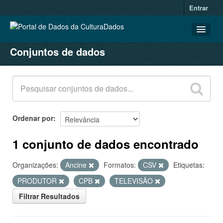
Entrar
Conjuntos de dados
CONJUNTOS DE DADOS
ORGANIZAÇÕES
GRUPOS
SOBRE
Ordenar por
1 conjunto de dados encontrado
Organizações:
Ancine
Formatos:
CSV
Etiquetas:
PRODUTOR
CPB
TELEVISÃO
Filtrar Resultados