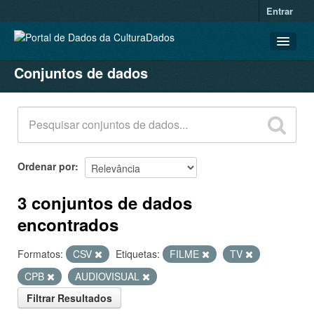
Entrar
Conjuntos de dados
CONJUNTOS DE DADOS
ORGANIZAÇÕES
GRUPOS
SOBRE
Ordenar por
3 conjuntos de dados
encontrados
Formatos:
CSV
Etiquetas:
FILME
TV
CPB
AUDIOVISUAL
Filtrar Resultados