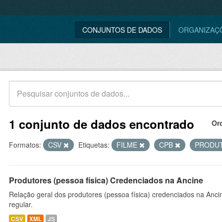
CONJUNTOS DE DADOS
ORGANIZAÇ
1 conjunto de dados encontrado
Or
Formatos:
CSV
Etiquetas:
FILME
CPB
PRODU
Produtores (pessoa física) Credenciados na Ancine
Relação geral dos produtores (pessoa física) credenciados na Anc
regular.
CSV
XML
JS