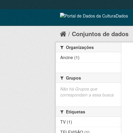
Conjuntos de dados
Organizações
Ancine (1)
Grupos
Não há Grupos que
correspondam a essa busca
Etiquetas
TV (1)
TELEVISÃO (1)