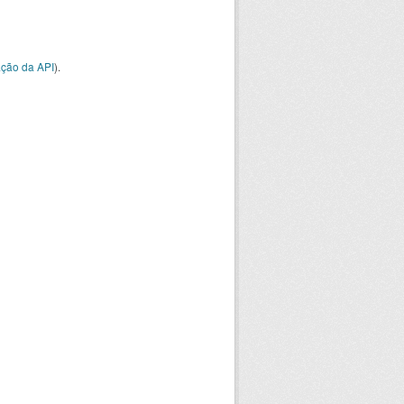
ção da API
).