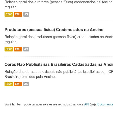
Relação geral dos diretores (pessoa física) credenciados na Ancin
regular.
CSV
XML
JS
Produtores (pessoa física) Credenciados na Ancine
Relação geral dos produtores (pessoa física) credenciados na Anc
regular.
CSV
XML
JS
Obras Não Publicitárias Brasileiras Cadastradas na Anc
Relação das obras audiovisuais não publicitárias brasileiras com C
Brasileiro) emitidos pela Ancine.
CSV
XML
JS
Você também pode ter acesso a esses registros usando a
API
(veja
Documenta