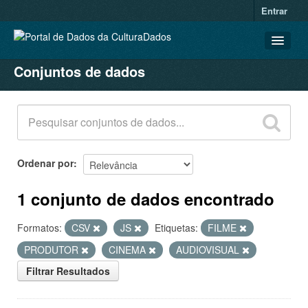
Entrar
Conjuntos de dados
CONJUNTOS DE DADOS
ORGANIZAÇÕES
GRUPOS
SOBRE
Ordenar por
1 conjunto de dados encontrado
Formatos:
CSV
JS
Etiquetas:
FILME
PRODUTOR
CINEMA
AUDIOVISUAL
Filtrar Resultados