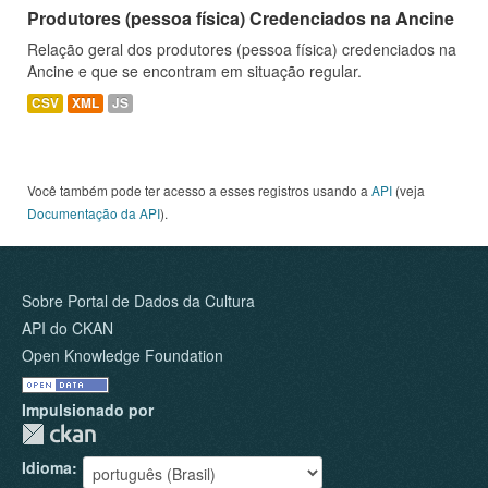
Produtores (pessoa física) Credenciados na Ancine
Relação geral dos produtores (pessoa física) credenciados na
Ancine e que se encontram em situação regular.
CSV
XML
JS
Você também pode ter acesso a esses registros usando a
API
(veja
Documentação da API
).
Sobre Portal de Dados da Cultura
API do CKAN
Open Knowledge Foundation
Impulsionado por
Idioma