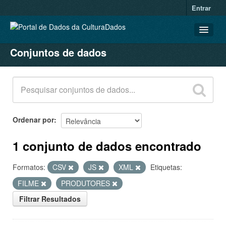
Entrar
Conjuntos de dados
CONJUNTOS DE DADOS
ORGANIZAÇÕES
GRUPOS
SOBRE
Ordenar por
1 conjunto de dados encontrado
Formatos:
CSV
JS
XML
Etiquetas:
FILME
PRODUTORES
Filtrar Resultados