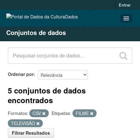
Entrar
Conjuntos de dados
CONJUNTOS DE DADOS
ORGANIZAÇÕES
GRUPOS
SOBRE
Ordenar por
5 conjuntos de dados
encontrados
Formatos:
CSV
Etiquetas:
FILME
TELEVISÃO
Filtrar Resultados